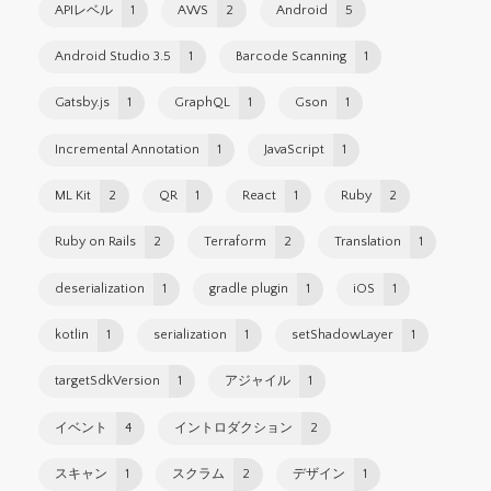
APIレベル
1
AWS
2
Android
5
Android Studio 3.5
1
Barcode Scanning
1
Gatsby.js
1
GraphQL
1
Gson
1
Incremental Annotation
1
JavaScript
1
ML Kit
2
QR
1
React
1
Ruby
2
Ruby on Rails
2
Terraform
2
Translation
1
deserialization
1
gradle plugin
1
iOS
1
kotlin
1
serialization
1
setShadowLayer
1
targetSdkVersion
1
アジャイル
1
イベント
4
イントロダクション
2
スキャン
1
スクラム
2
デザイン
1